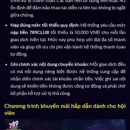
trình xử lý thanh toán. Các bạn nên sử dụng wifi hoặc 4G
ổn định để đảm bảo thao tác diễn ra liên tục không bị ngắt
giữa chừng.
Nạp đúng mức tối thiểu quy định:
Hệ thống yêu cầu mức
nạp tiền 789CLUB
tối thiểu là 50.000 VNĐ cho mỗi lần
giao dịch hiện tại. Mức này phù hợp với đại đa số thành
viên và giúp tối ưu chi phí vận hành hệ thống thanh toán
tự động.
Ghi chính xác nội dung chuyển khoản:
Mỗi giao dịch đều
có mã nội dung riêng biệt được hệ thống cung cấp để
nhận diện chính xác tài khoản nhận tiền. Việc ghi sai nội
dung sẽ khiến tiền không được cộng tự động và phải chờ
bộ phận hỗ trợ xử lý thủ công.
Chương trình khuyến mãi hấp dẫn dành cho hội
viên