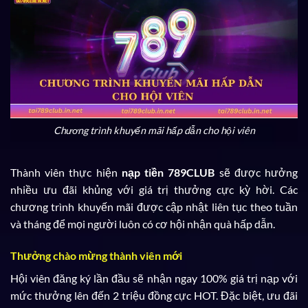
Chương trình khuyến mãi hấp dẫn cho hội viên
Thành viên thực hiện
nạp tiền 789CLUB
sẽ được hưởng
nhiều ưu đãi khủng với giá trị thưởng cực kỳ hời. Các
chương trình khuyến mãi được cập nhật liên tục theo tuần
và tháng để mọi người luôn có cơ hội nhận quà hấp dẫn.
Thưởng chào mừng thành viên mới
Hội viên đăng ký lần đầu sẽ nhận ngay 100% giá trị nạp với
mức thưởng lên đến 2 triệu đồng cực HOT. Đặc biệt, ưu đãi