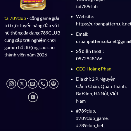
tai789club
Website:
tai789club
- cổng game giải
https://urbanpattern.uk.ne
trí trực tuyến hàng đầu với
hệ thống đa dạng 789CLUB
Email:
cung cấp trải nghiệm chơi
urbanpattern.uk.net@gmai
game chất lượng cao cho
Số điện thoại:
thành viên năm 2026
0972948166
CEO Hoàng Phan
Địa chỉ:
2 P. Nguyễn
Cảnh Chân, Quán Thánh,
Ba Đình, Hà Nội, Việt
Nam
#789club,
#789club_game,
#789club_bet,