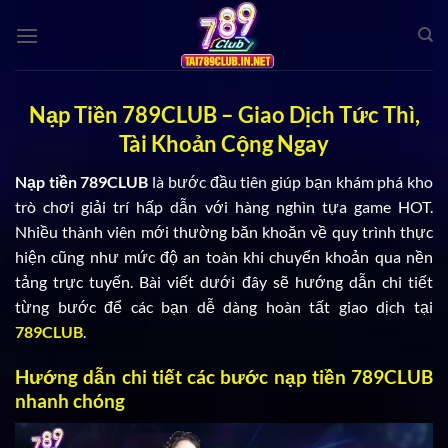
Bỏ
qua
nội
dung
Nạp Tiền 789CLUB – Giao Dịch Tức Thì,
Tài Khoản Cộng Ngay
Nạp tiền 789CLUB
là bước đầu tiên giúp bạn khám phá kho
trò chơi giải trí hấp dẫn với hàng nghìn tựa game HOT.
Nhiều thành viên mới thường băn khoăn về quy trình thực
hiện cũng như mức độ an toàn khi chuyển khoản qua nền
tảng trực tuyến. Bài viết dưới đây sẽ hướng dẫn chi tiết
từng bước để các bạn dễ dàng hoàn tất giao dịch tại
789CLUB
.
Hướng dẫn chi tiết các bước nạp tiền 789CLUB
nhanh chóng