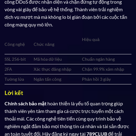
công DDoS được nhận diện và chặn đứng tự động trong
vòng vài giây để bảo vệ hệ thống. Thành viên trải nghiệm
dịch vụ mượt mà mà không lo bị gián đoạn bởi các cuộc tấn
công mạng quy mô lớn.
Hiệu quả
Công nghệ
Chức năng
SSL 256-bit
Mã hóa dữ liệu
Chuẩn ngân hàng
2FA
Xác thực đăng nhập
Chặn 99.9% xâm nhập
Tường lửa
Ngăn tấn công
Phản hồi 3 giây
Lời kết
Chính sách bảo mật
hoàn thiện là yếu tố quan trọng giúp
thành viên yên tâm tham gia cá cược trực tuyến một cách
thoải mái. Các công nghệ tiên tiến cùng quy trình bảo vệ
nghiêm ngặt đảm bảo mọi thông tin cá nhân và tài sản được
an toàn tuyệt đối. Hãy đăng ký ngay tại
789CLUB
để trải